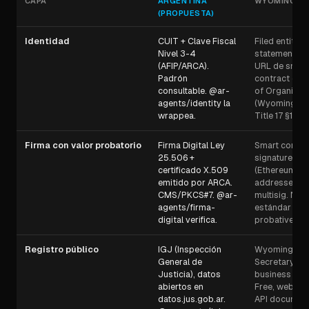
CAPA
ARGENTINA
WYOMING DA
(PROPUESTA)
Identidad
CUIT + Clave Fiscal
Filed entity c
Nivel 3-4
statement D
(AFIP/ARCA).
URL de smart
Padrón
contract en A
consultable. @ar-
of Organizat
agents/identity la
(Wyoming St
wrappea.
Title 17 §17-3
Firma con valor probatorio
Firma Digital Ley
Smart contra
25.506 +
signatures
certificado X.509
(Ethereum
emitido por ARCA.
addresses) +
CMS/PKCS#7. @ar-
multisig. No
agents/firma-
estándar fede
digital verifica.
probative-val
Registro público
IGJ (Inspección
Wyoming
General de
Secretary of 
Justicia), datos
business sea
abiertos en
Free, web-onl
datos.jus.gob.ar.
API documen