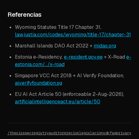
Referencias
Wyoming Statutes Title 17 Chapter 31,
law.justia.com/codes/wyoming/title-17/chapter-31
Marshall Islands DAO Act 2022 +
midao.org
Estonia e-Residency,
e-resident.gov.ee
+ X-Road
e-
estonia.com/.../x-road
Singapore VCC Act 2018 + AI Verify Foundation,
aiverifyfoundation.sg
EU AI Act Article 50 (enforceable 2-Aug-2026),
artificialintelligenceact.eu/article/50
/
thesis
spec
registry
auditor
precios
legislación
sdk
faq
privacy