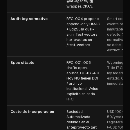
@ar-agents/igj
wrappea CKAN.
Audit log normativo
RFC-004 propone
Smart contra
append-only HMAC
events on-ch
+ Ed25519 dual-
inmutable po
sign. Test vectors
defecto. Sin 
hex-exactos en
normativa d
/test-vectors.
se debe
estructurar.
Spec citable
RFC-001..006,
Wyoming Sta
drafts open-
Title 17 Chapt
source, CC-BY-4.0.
ley federal de
Hoy NO tienen DOI
estado. Citab
/ archivo
inmediatamen
institucional. Aviso
explícito en cada
RFC.
Costo de incorporación
Sociedad
USD 100 + U
Automatizada
50/year rene
definida en el
registered a
anteproyecto (art.
(~USD 100-2