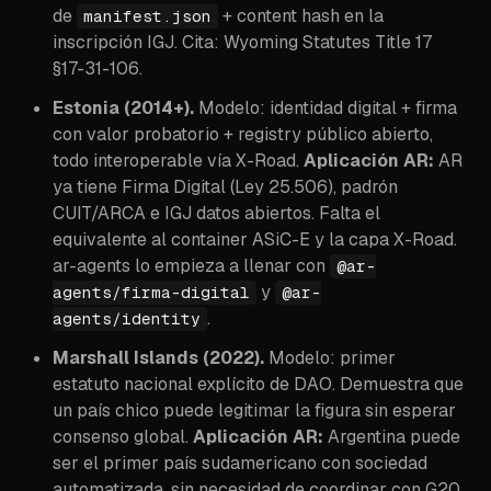
de
+ content hash en la
manifest.json
inscripción IGJ. Cita: Wyoming Statutes Title 17
§17-31-106.
Estonia (2014+).
Modelo: identidad digital + firma
con valor probatorio + registry público abierto,
todo interoperable vía X-Road.
Aplicación AR:
AR
ya tiene Firma Digital (Ley 25.506), padrón
CUIT/ARCA e IGJ datos abiertos. Falta el
equivalente al container ASiC-E y la capa X-Road.
ar-agents lo empieza a llenar con
@ar-
y
agents/firma-digital
@ar-
.
agents/identity
Marshall Islands (2022).
Modelo: primer
estatuto nacional explícito de DAO. Demuestra que
un país chico puede legitimar la figura sin esperar
consenso global.
Aplicación AR:
Argentina puede
ser el primer país sudamericano con sociedad
automatizada, sin necesidad de coordinar con G20