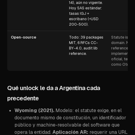
14), aún no vigente.
Hoy SAS estándar:
tasas IGJ +
escribano (~USD
200-500).
Open-source
Todo: 39 packages
Statute is pub
MIT, 6 RFCs CC-
domain. No
BY-4.0, audit lib
reference
reference.
implementati
oficial, terce
como Otono
Qué unlock le da a Argentina cada
precedente
Wyoming (2021).
Modelo: el statute exige, en el
documento mismo de constitución, un identificador
público y machine-resolvable del software que
opera la entidad.
Aplicación AR:
requerir una URL