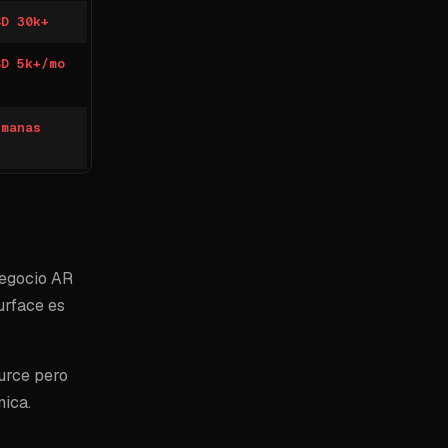
SD 30k+
SD 5k+/mo
emanas
negocio AR
surface es
urce pero
nica.