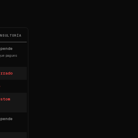
ONSULTORÍA
epende
 que pagues
errado
o
ustom
epende