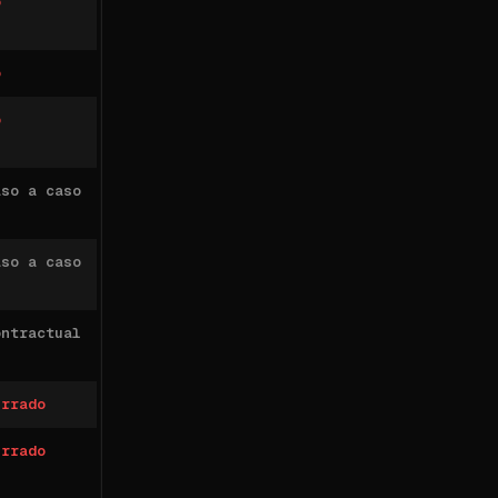
o
o
o
aso a caso
aso a caso
ontractual
errado
errado