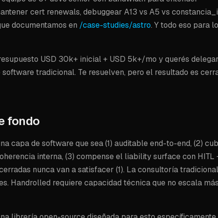
ner cert renewals, debuggear A13 vs A5 vs constancia_in
 que documentamos en
/case-studies/astro
. Y todo eso para 
 presupuesto USD 30k+ inicial + USD 5k+/mo y querés delegar
software tradicional. Te resuelven, pero el resultado es cerr
e fondo
na capa de software que sea (1) auditable end-to-end, (2) cub
herencia interna, (3) compense el liability surface con HITL 
erradas nunca van a satisfacer (1). La consultoría tradicional
 mes. Handrolled requiere capacidad técnica que no escala más
na librería open-source diseñada para esto específicamente.