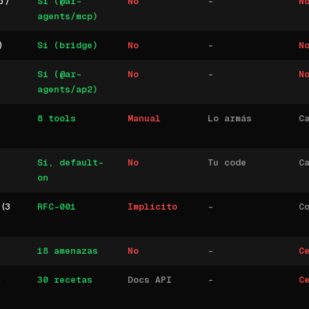
p /
Sí (@ar-
No
-
N
agents/mcp)
)
Sí (bridge)
No
-
N
Sí (@ar-
No
-
N
agents/ap2)
8 tools
Manual
Lo armás
C
Sí, default-
No
Tu code
C
on
 (3
RFC-001
Implícito
-
C
18 amenazas
No
-
C
e
30 recetas
Docs API
-
C