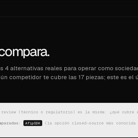
compara.
as 4 alternativas reales para operar como socieda
ún competidor te cubre las 17 piezas; este es el 
 review (técnico o regulatorio) es la misma:
¿qué cubre 
mparadas:
 (la opción closed-source más conocida
AfipSDK