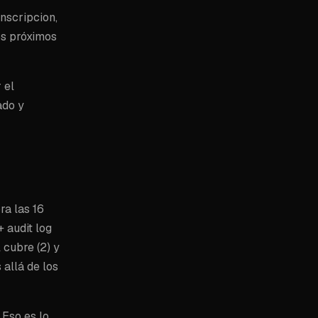
scripcion,
los próximos
 el
ado y
ra las 16
+ audit log
 cubre (2) y
 allá de los
 Eso es lo