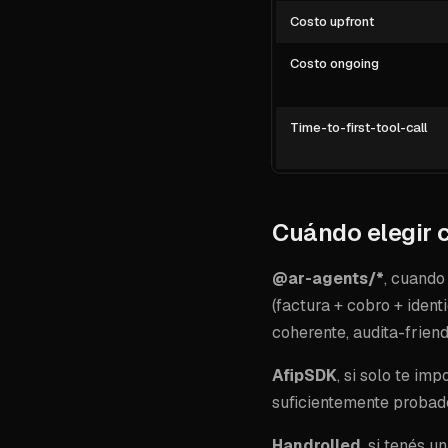
Costo upfront
Costo ongoing
Time-to-first-tool-call
Cuándo elegir 
@ar-agents/*
, cuando
(factura + cobro + ident
coherente, audita-frien
AfipSDK
, si solo te i
suficientemente probado
Handrolled
, si tenés 