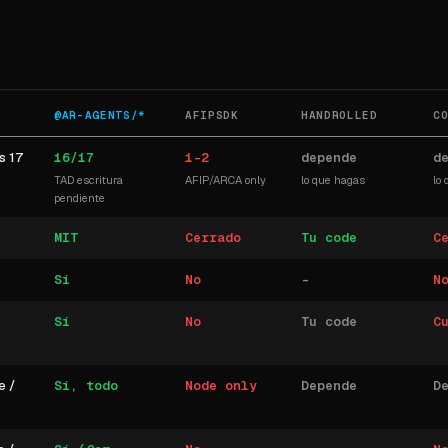
@AR-AGENTS/*
AFIPSDK
HANDROLLED
C
s 17
16/17
1-2
depende
d
TAD escritura
AFIP/ARCA only
lo que hagas
lo
pendiente
MIT
Cerrado
Tu code
C
Sí
No
-
N
Sí
No
Tu code
C
e /
Sí, todo
Node only
Depende
D