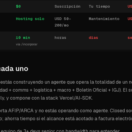
$0
Suscripción
Tu tiempo
U
Hosting solo
USD 50-
Mantenimiento
U
200/mo
10 min
horas
días
s
vía /incorporar
cada uno
 estás construyendo un agente que opera la totalidad de un 
idad + comms + logística + macro + Boletín Oficial + IGJ). El 
dly, y compone con la stack Vercel/AI-SDK.
mporta AFIP/ARCA y no estás operando como agente. Closed so
; ahorra tiempo si el alcance está acotado a factura electró
un equipo de 3+ devs senior con bandwidth para entender