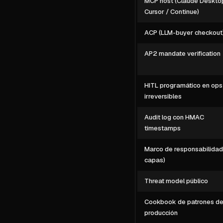
MCP host (Claude Deskto
Cursor / Continue)
ACP (LLM-buyer checkout
AP2 mandate verification
HITL programático en ops
irreversibles
Audit log con HMAC
timestamps
Marco de responsabilidad
capas)
Threat model público
Cookbook de patrones d
producción