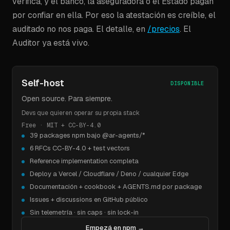
verifica, y el banco, la aseguradora o el Estado pagan
por confiar en ella. Por eso la atestación es creíble, el
auditado no nos paga. El detalle, en
/precios
. El
Auditor ya está vivo.
Self-host
DISPONIBLE
Open source. Para siempre.
Devs que quieren operar su propia stack
Free · MIT + CC-BY-4.0
39 packages npm bajo @ar-agents/*
6 RFCs CC-BY-4.0 + test vectors
Reference implementation completa
Deploy a Vercel / Cloudflare / Deno / cualquier Edge
Documentación + cookbook + AGENTS.md por package
Issues + discussions en GitHub público
Sin telemetría · sin caps · sin lock-in
Empezá en npm
→