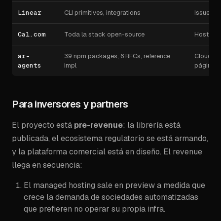
Linear
CLI primitives, integrations
Issue tr
Cal.com
Toda la stack open-source
Hosting, 
ar-
39 npm packages, 6 RFCs, reference
Cloud · 
agents
impl
página)
Para inversores y partners
El proyecto está
pre-revenue
: la librería está
publicada, el ecosistema regulatorio se está armando,
y la plataforma comercial está en diseño. El revenue
llega en secuencia:
El managed hosting sale en preview a medida que
crece la demanda de sociedades automatizadas
que prefieren no operar su propia infra.