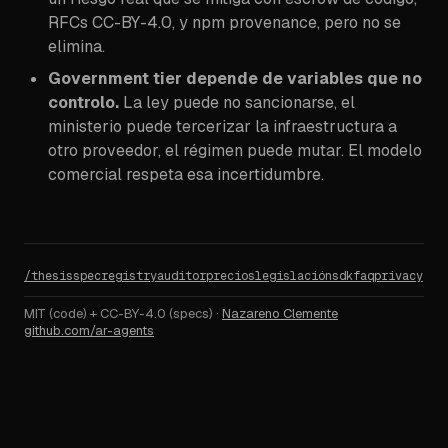
RFCs CC-BY-4.0, y npm provenance, pero no se
elimina.
Government tier depende de variables que no
controlo.
La ley puede no sancionarse, el
ministerio puede tercerizar la infraestructura a
otro proveedor, el régimen puede mutar. El modelo
comercial respeta esa incertidumbre.
/
thesis
spec
registry
auditor
precios
legislación
sdk
faq
privacy
MIT (code) + CC-BY-4.0 (specs) ·
Nazareno Clemente
github.com/ar-agents