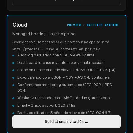
Cloud
PREVIEW · WAITLIST ABIERTO
Managed hosting + audit pipeline.
Sociedades automatizadas que prefieren no operar infra
Mirá /precios · bundle completo en preview
Audit log persistido con SLA · 99.9% uptime
Dashboard forense regulator-ready (multi-sesión)
Rotación automática de claves Ed25519 (RFC-005 § 4)
Export periódico a JSON + CSV + ASiC-E containers
Conformance monitoring automático (RFC-002 + RFC-
004)
Webhook reenviado con HMAC + dedup garantizado
Email + Slack support, SLO 24hs
Backups cifrados, 5 años de retención (RFC-004 § 7)
Solicitá una invitación
→