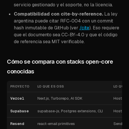
servicio gestionado y el soporte, no la licencia.
Compatibilidad con cite-by-reference.
La ley
argentina puede citar RFC-004 con un commit
hash inmutable de GitHub (ver
/cite
). Eso requiere
que el documento sea CC-BY-4.0 y que el código
de referencia sea MIT verificable.
Cómo se compara con stacks open-core
conocidas
PROYECTO
LO QUE ES OSS
LO QUE E
Vercel
Next.js, Turborepo, AI SDK
Hosting,
Supabase
supabase-js, Postgres extensions, CLI
Hosting,
Resend
react-email primitives
Sending 